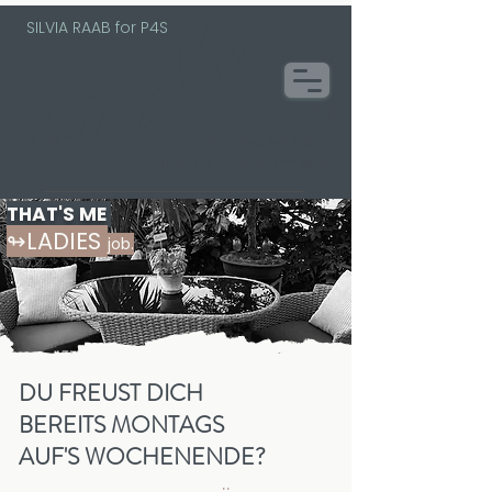
SILVIA RAAB for P4S
That´s Me
. COACH
impulse ↬ LADIES
business sparring ↬ MEN
THAT'S ME
↬LADIES
job.
DU FREUST DICH
BEREITS MONTAGS
AUF'S WOCHENENDE?