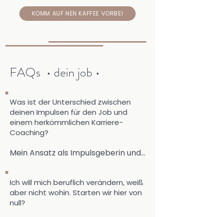
KOMM AUF NEN KAFFEE VORBEI
FAQs • dein job •
Was ist der Unterschied zwischen
deinen Impulsen für den Job und
einem herkömmlichen Karriere-
Coaching?
Mein Ansatz als Impulsgeberin und 
Bewusstseinstrainerin geht weit 
über die übliche Jobberatung nach 
Ich will mich beruflich verändern, weiß
Lehrbuch hinaus.

aber nicht wohin. Starten wir hier von
null?
Gemeinsam finden wir heraus, was 