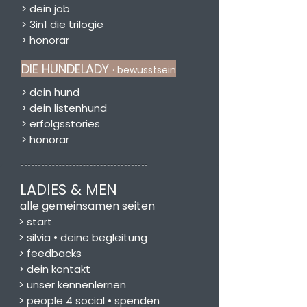
>
dein job
>
3in1 die trilogie
>
honorar
DIE HUNDELADY
· bewusstsein
> dein hund
> dein listenhund
> erfolgsstories
> honorar
LADIES & MEN
alle gemeinsamen seiten
> start
> silvia • deine begleitung
> feedbacks
>
dein kontakt
>
unser kennenlernen
>
people 4 social • spenden