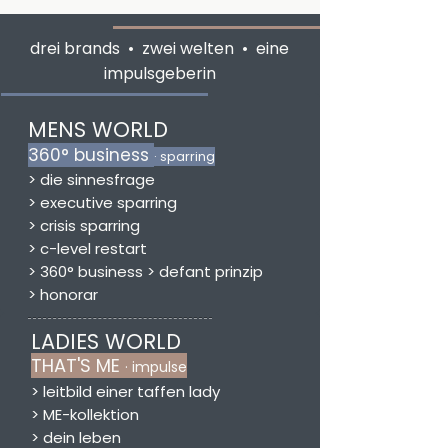
drei brands • zwei welten • eine
impulsgeberin
MENS WORLD
360° business
· sparring
>
die sinnesfrage
> executive sparring
> crisis sparring
>
c-level
restart
>
360° business > defant prinzip
>
honorar
LADIES WORLD
THAT'S ME
· impulse
> leitbild einer taffen lady
> ME-kollektion
> dein leben