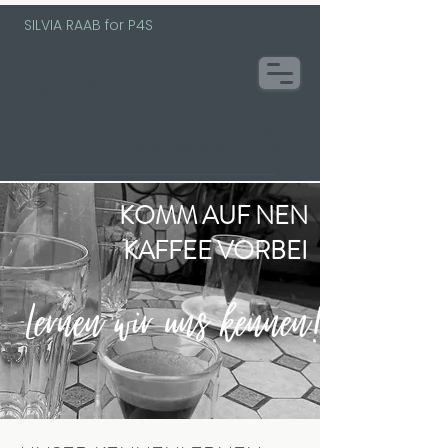
SILVIA RAAB for P4S
That´s Me
. COACH
impulse ↬ LADIES
business sparring ↬ MEN
KOMM AUF NEN
KAFFEE VORBEI
Lernen wir uns kennen!