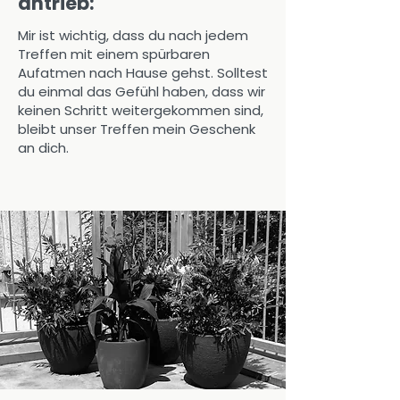
antrieb:
Was als temporäre 
Geschäftsführung einer kleinen 
Mir ist wichtig, dass du nach jedem
EDV-Firma begann, wurde zu 
Treffen mit einem spürbaren
einer zwölfjährigen Reise: Ich 
Aufatmen nach Hause gehst. Solltest
du einmal das Gefühl haben, dass wir
formte daraus ein erfolgreiches 
keinen Schritt weitergekommen sind,
IT-Unternehmen mit 30 
bleibt unser Treffen mein Geschenk
Mitarbeitern. Ich kenne jede 
an dich.
Höhe, jedes Kopfweh und jede 
Einsamkeit, die man als CEO an 
der Spitze durchlebt.

2020 - Start meiner Business 
Begleitung ↬ 360° Business 
Sparring für Männer an der 
Spitze.

2021 – Die Vollendung der 
TRILOGIE

Mit THAT'S ME impulse - 