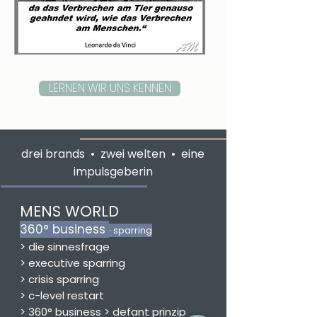
LERNEN WIR UNS KENNEN
drei brands • zwei welten • eine
impulsgeberin
MENS WORLD
360° business
· sparring
>
die sinnesfrage
> executive sparring
> crisis sparring
>
c-level
restart
>
360° business > defant prinzip