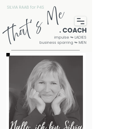
SILVIA RAAB for P4S
That´s Me
. COACH
impulse ↬ LADIES
business sparring ↬ MEN
Hallo, ich bin Silvia