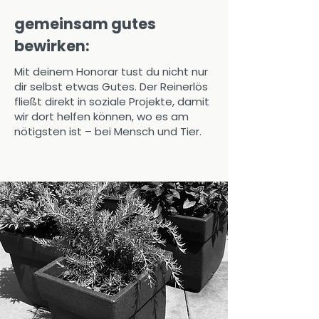
erweiterte ich den Ladiesbereich 
gemeinsam gutes
um die Bereiche „DEIN JOB“ und 
bewirken:
„DEIN LEBEN“. Und mit diesem 
gesamtheitlichen Konzept 
Mit deinem Honorar tust du nicht nur
verhelfe ich nun einer 
dir selbst etwas Gutes. Der Reinerlös
ausgeglichenen life-dog-job-
fließt direkt in soziale Projekte, damit
balance.

wir dort helfen können, wo es am
nötigsten ist – bei Mensch und Tier.
2023 - Impulse mit Sinn & Herz: 
Dein Investment, das doppelt 
wirkt

Anfang 2023 haben mein Mann 
Manfred und ich den 
gemeinnützigen Verein PEOPLE 4 
SOZIAL (P4S) gegründet. Seither 
fließt meine gesamte Energie in 
dieses Herzensprojekt.
