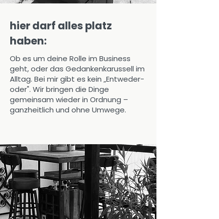
Ich begleite Ladies in ihrem 
Alltag und Männer im Business – 
hier darf alles platz
meine Arbeit leiste ich 
ehrenamtlich. Das bedeutet: 
haben:
Dein Honorar geht nicht in meine 
Ob es um deine Rolle im Business
Tasche, sondern fließt zu 100 % 
geht, oder das Gedankenkarussell im
direkt an P4S.

Alltag. Bei mir gibt es kein „Entweder-
oder". Wir bringen die Dinge
Mit deinem Investment in dich 
gemeinsam wieder in Ordnung –
selbst unterstützen wir 
ganzheitlich und ohne Umwege.
gemeinsam 
einkommensschwache 
Menschen mit Haustieren, 
fördern soziale Projekte oder 
helfen kleinen Vereinen. So wird 
dein persönlicher Neustart 
gleichzeitig zu einer wertvollen 
Hilfe für andere.