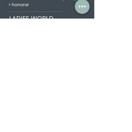
>
honorar
LADIES WORLD
THAT'S ME
· impulse
> leitbild einer taffen lady
> ME-kollektion
> dein leben
>
dein job
>
3in1 die trilogie
>
honorar
DIE HUNDELADY
· bewusstsein
> dein hund
> dein listenhund
> erfolgsstories
> honorar
LADIES & MEN