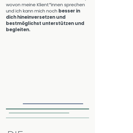
wovon meine Klient*innen sprechen
und ich kann mich noch
besser in
dich hineinversetzen und
bestmöglichst unterstützen und
begleiten.
Mein Weg. ↬ Deine Veränderung.

1997 – 2002 ↬ DAS FUNDAMENT [ 
Echte Verantwortung ]

Ich durfte mithelfen, den 
gemeinnützigen Verein Happy 
Kids - für Krisenprävention mit 
aufzubauen. Fünf Jahre 
hauptberuflich (und noch einige 
Jahre in ehrenamtlicher 
Funktion) lag mein Fokus in der 
Begleitung betroffener Frauen, 