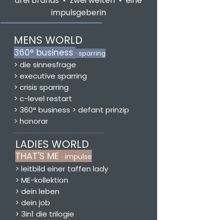
drei brands • zwei welten • eine
impulsgeberin
MENS WORLD
360° business
· sparring
>
die sinnesfrage
> executive sparring
> crisis sparring
>
c-level
restart
>
360° business > defant prinzip
>
honorar
LADIES WORLD
THAT'S ME
· impulse
> leitbild einer taffen lady
> ME-kollektion
> dein leben
>
dein job
>
3in1 die trilogie