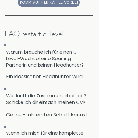
KOMM AUF NEN KAFFEE VORBEI
FAQ restart c-level
Warum brauche ich für einen C-
Level-Wechsel eine Sparring
Partnerin und keinen Headhunter?
Ein klassischer Headhunter wird 
vom Unternehmen bezahlt – seine 
Loyalität gilt dem Suchauftrag, 
Wie läuft die Zusammenarbeit ab?
nicht dir. Und jene Headhunter, die 
Schicke ich dir einfach meinen CV?
sich für ein „Inverted Headhunting" 
direkt von dir bezahlen lassen, 
Gerne -  als ersten Schritt kannst 
haben am Ende immer noch ein 
du mir deinen aktuellen CV 
primäres Ziel: die Vermittlung in ein 
schicken und ich teile dir zuerst mal 
Wenn ich mich für eine komplette
bestehendes System.

meine Meinung dazu mit. 
