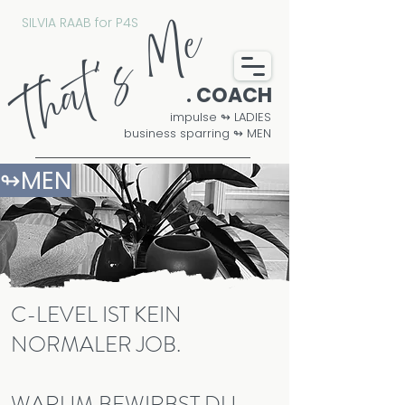
SILVIA RAAB for P4S
That´s Me
. COACH
impulse ↬ LADIES
business sparring ↬ MEN
↬MEN
C-LEVEL IST KEIN
NORMALER JOB.
WARUM BEWIRBST DU