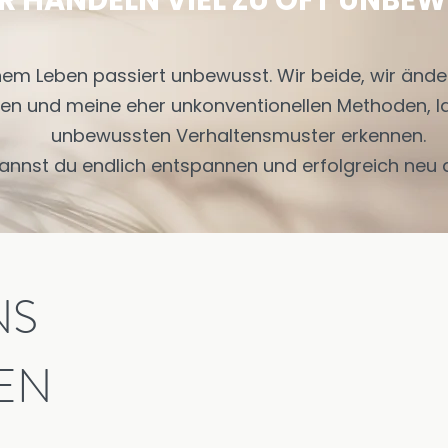
R HANDELN VIEL ZU OFT UNBE
inem Leben passiert unbewusst. Wir beide, wir änd
en und meine eher unkonventionellen Methoden, l
unbewussten Verhaltensmuster erkennen.
annst du endlich
entspannen
und
erfolgreich
neu 
NS
EN