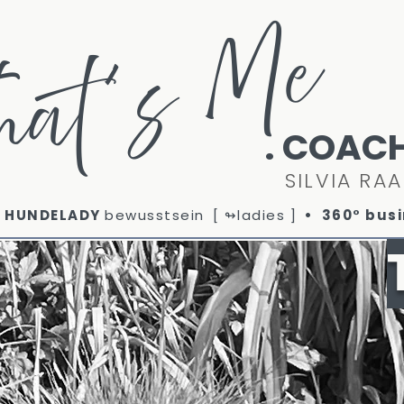
hat´s Me
. COAC
SILVIA RA
E
HUNDELADY
bewusstsein
[ ↬ladies ]
•
360° bus