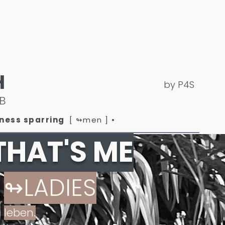
H
by P4S
AB
iness sparring
[ ↬men ] •
THAT'S ME
↬LADIES
leben.