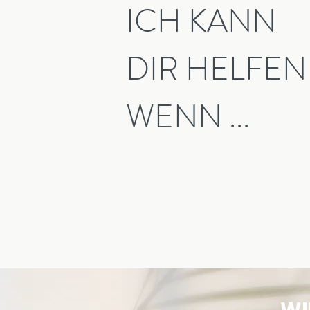
ICH KANN
DIR HELFEN
WENN ...