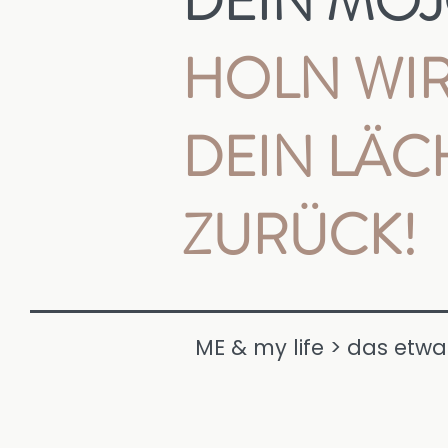
DEIN MO
HOLN WIR
DEIN LÄC
ZURÜCK!
ME & my life > das etwas