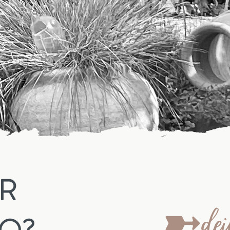
ÜR
➼dein