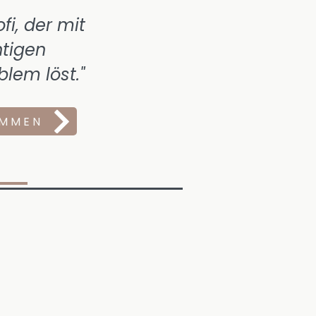
ofi, der mit
tigen
blem löst."
IMMEN