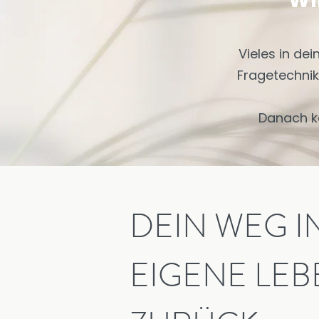
WI
Vieles in de
Fragetechnik
Danach k
DEIN WEG I
EIGENE LEB