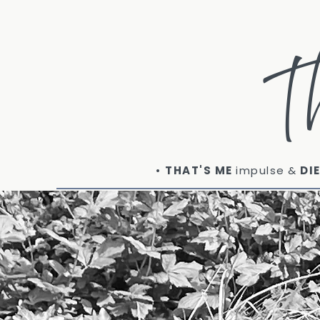
T
•
THAT'S ME
impulse
&
DI