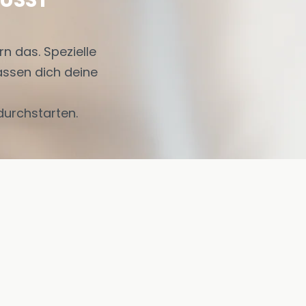
WUSST
ern das.
Spezielle
assen dich
deine
durchstarten.