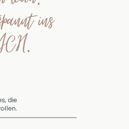
spannt ins
 ICH.
s, die
ollen.