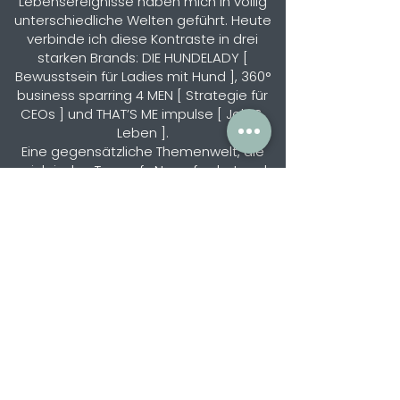
Lebensereignisse haben mich in völlig
unterschiedliche Welten geführt. Heute
verbinde ich diese Kontraste in drei
starken Brands:
DIE HUNDELADY
[
Bewusstsein für Ladies mit Hund ],
360°
business sparring 4 MEN
[ Strategie für
CEOs ] und
THAT’S ME
impulse [ Job &
Leben ].
Eine gegensätzliche Themenwelt, die
mich jeden Tag aufs Neue fordert und
begeistert."
ALLGEMEINE FAQs
Warum finden deine Termine
ausschließlich persönlich in der
impulsOASE statt?