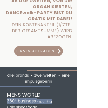
AB DER ZWEITEN, VON DIR
ORGANISIERTEN,
DANCEwalk-PARTY BIST DU
GRATIS MIT DABEI!
DEIN KOSTENANTEIL (1/7TEL
DER GESAMTSUMME) WIRD
ABEZOGEN.
TERMIN ANFRAGEN
drei brands • zwei welten • eine
impulsgeberin
MENS WORLD
360° business
· sparring
>
die sinnesfrage