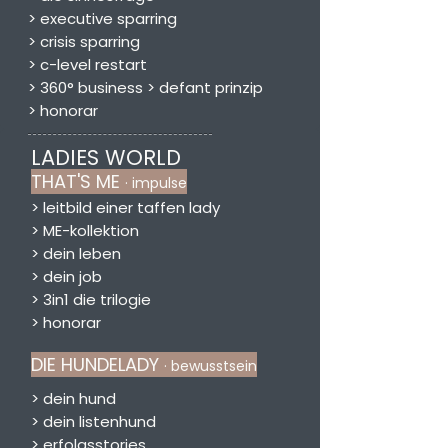
> executive sparring
> crisis sparring
>
c-level
restart
>
360° business > defant prinzip
>
honorar
LADIES WORLD
THAT'S ME
· impulse
> leitbild einer taffen lady
> ME-kollektion
> dein leben
>
dein job
>
3in1 die trilogie
>
honorar
DIE HUNDELADY
· bewusstsein
> dein hund
> dein listenhund
> erfolgsstories