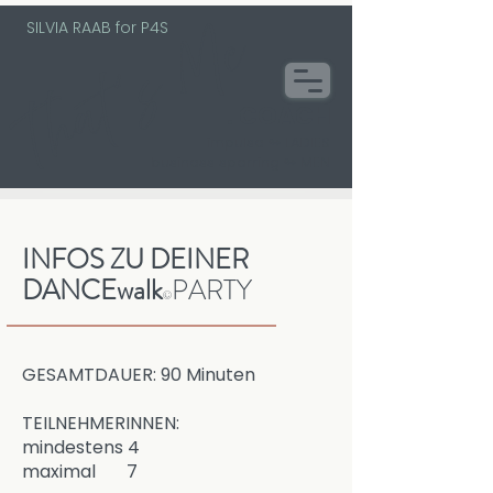
SILVIA RAAB for P4S
That´s Me
. COACH
impulse ↬ LADIES
business sparring ↬ MEN
INFOS ZU DEINER
DANCEwalk
PARTY
©
GESAMTDAUER: 90 Minuten
TEILNEHMERINNEN:
mindestens 4
maximal 7